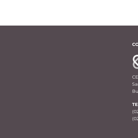
C
CE
Sa
Bu
T
(0
(0