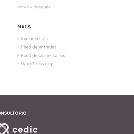
antes y después
META
Iniciar sesión
Feed de entradas
Feed de comentarios
WordPress.org
ONSULTORIO