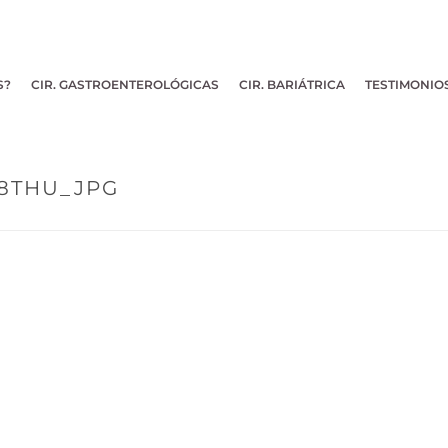
S?
CIR. GASTROENTEROLÓGICAS
CIR. BARIÁTRICA
TESTIMONIO
88THU_JPG