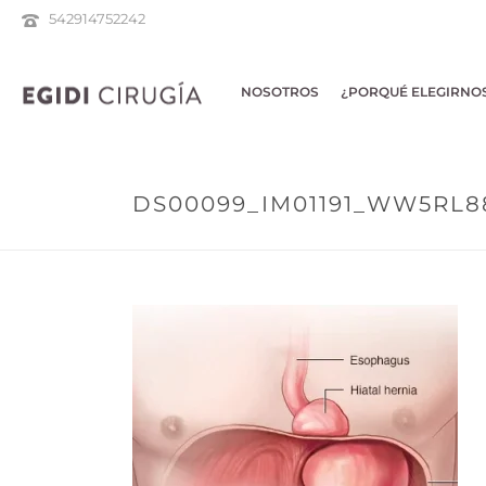
542914752242
NOSOTROS
¿PORQUÉ ELEGIRNO
DS00099_IM01191_WW5RL