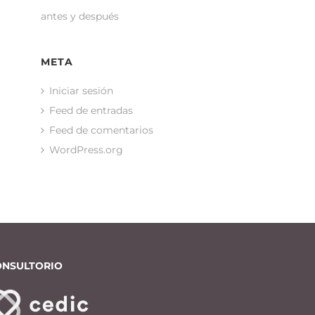
antes y después
META
Iniciar sesión
Feed de entradas
Feed de comentarios
WordPress.org
ONSULTORIO